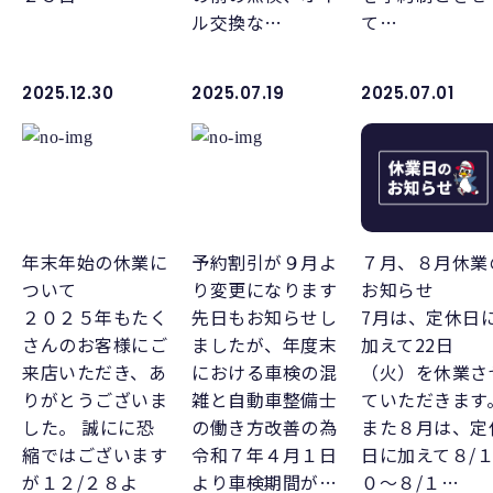
ル交換な…
て…
2025.12.30
2025.07.19
2025.07.01
年末年始の休業に
予約割引が９月よ
７月、８月休業
ついて
り変更になります
お知らせ
２０２５年もたく
先日もお知らせし
7月は、定休日
さんのお客様にご
ましたが、年度末
加えて22日
来店いただき、あ
における車検の混
（火）を休業さ
りがとうございま
雑と自動車整備士
ていただきます
した。 誠にに恐
の働き方改善の為
また８月は、定
縮ではございます
令和７年４月１日
日に加えて８/
が１２/２８よ
より車検期間が…
０～８/１…