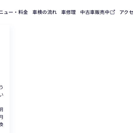
ニュー・料金
車検の流れ
車修理
中古車販売中
アク
う
い
明
月
換