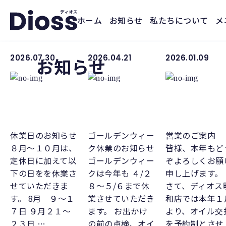
ホーム
お知らせ
私たちについて
メ
News
2026.07.30
2026.04.21
2026.01.09
お知らせ
伊勢市 車検のディオス
-
お知らせ
-
年末年始の休業について
休業日のお知らせ
ゴールデンウィー
営業のご案内
８月～１０月は、
ク休業のお知らせ
皆様、本年もど
定休日に加えて以
ゴールデンウィー
ぞよろしくお願
下の日をを休業さ
クは今年も ４/２
申し上げます。
せていただきま
８～５/６まで休
さて、ディオス
す。 8月 ９～１
業させていただき
和店では本年１
７日 ９月２１～
ます。 お出かけ
より、オイル交
２３日 …
の前の点検、オイ
を予約制とさせ