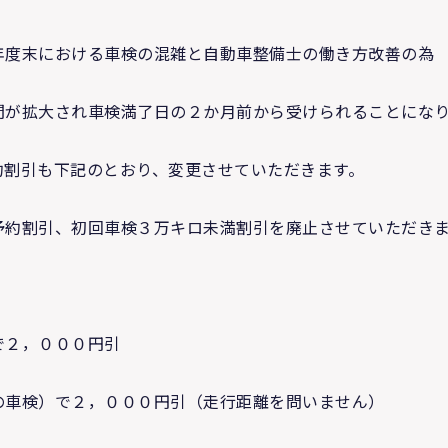
年度末における車検の混雑と自動車整備士の働き方改善の為
間が拡大され車検満了日の２か月前から受けられることにな
約割引も下記のとおり、変更させていただきます。
予約割引、初回車検３万キロ未満割引を廃止させていただき
で２，０００円引
の車検）で２，０００円引（走行距離を問いません）